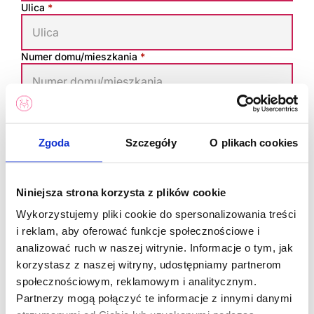
Ulica
*
Numer domu/mieszkania
*
Nie posiadam numeru PESEL
PESEL
*
Zgoda
Szczegóły
O plikach cookies
Numer paszportu
*
Niniejsza strona korzysta z plików cookie
Wykorzystujemy pliki cookie do spersonalizowania treści
Kraj wydania paszportu
*
i reklam, aby oferować funkcje społecznościowe i
analizować ruch w naszej witrynie. Informacje o tym, jak
korzystasz z naszej witryny, udostępniamy partnerom
Data urodzenia
*
społecznościowym, reklamowym i analitycznym.
Partnerzy mogą połączyć te informacje z innymi danymi