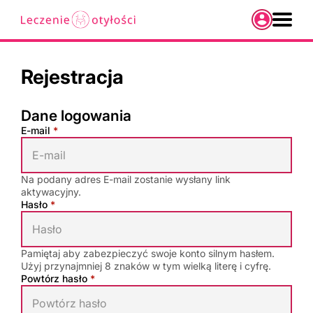
Zaloguj s
Rejestracja
Konsultacja Online
Konsultacja Stacjonar
Dane logowania
Portal zdrowia
Dane logowania
E-mail
*
Pole wymagane
Kontakt
Na podany adres E-mail zostanie wysłany link
aktywacyjny.
Hasło
*
Pole wymagane
Pamiętaj aby zabezpieczyć swoje konto silnym hasłem.
Użyj przynajmniej 8 znaków w tym wielką literę i cyfrę.
Powtórz hasło
*
Pole wymagane