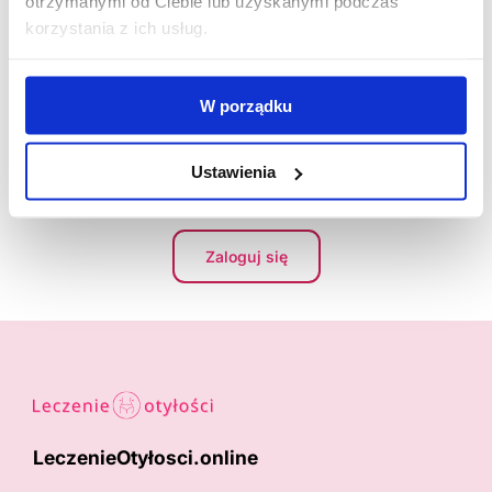
otrzymanymi od Ciebie lub uzyskanymi podczas
korzystania z ich usług.
Zarejestruj się
W porządku
Masz już konto?
Jeżeli masz konto zaloguj się i korzystaj ze wszystkich
Ustawienia
korzyści naszego serwisu.
Zaloguj się
LeczenieOtyłosci.online