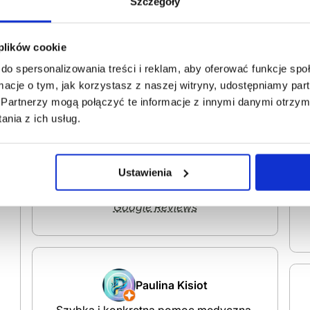
Szczegóły
jan Rękas
Polecam!
 plików cookie
11 maja, 2026
do spersonalizowania treści i reklam, aby oferować funkcje sp
Google Reviews
ormacje o tym, jak korzystasz z naszej witryny, udostępniamy p
Partnerzy mogą połączyć te informacje z innymi danymi otrzym
nia z ich usług.
Zuzia Bakalarska
Ustawienia
Polecam
11 maja, 2026
Google Reviews
Paulina Kisiot