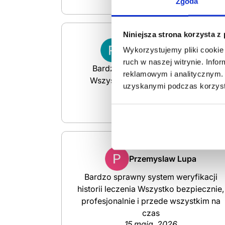
Zgoda
Niniejsza strona korzysta z
Patrycja Polejowska
Wykorzystujemy pliki cookie 
ruch w naszej witrynie. Inf
Bardzo Polecam Miła Obsługa I
reklamowym i analitycznym. 
Wszystko Ładnie Wytłumaczone
uzyskanymi podczas korzysta
16 maja, 2026
Google Reviews
Przemyslaw Lupa
Bardzo sprawny system weryfikacji
historii leczenia Wszystko bezpiecznie,
profesjonalnie i przede wszystkim na
czas
15 maja, 2026