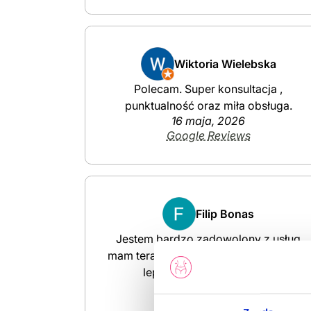
Wiktoria Wielebska
Polecam. Super konsultacja ,
punktualność oraz miła obsługa.
16 maja, 2026
Google Reviews
Filip Bonas
Jestem bardzo zadowolony z usług
mam teraz odpowiednią wagę i o wiele
lepiej mi się żyje dziękuję
16 maja, 2026
Google Reviews