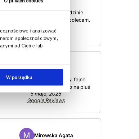
Dawid Wancel
O plikach cookies
Najlepsi specjaliści w dziedzinie
leczenia otyłości serdecznie polecam.
6 maja, 2026
ołecznościowe i analizować
Google Reviews
artnerom społecznościowym,
anymi od Ciebie lub
Dub Finga
W porządku
Jestem bardzo zadowolony, fajne
podejście do pacjenta. Bardzo na plus
6 maja, 2026
Google Reviews
Mirowska Agata